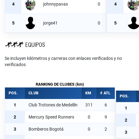
4
johnnypavas
0
4
5
jorge41
0
5
Se incluyen kilómetros y carreras con enlaces verificados y no
verificados
RANKING DE CLUBES (km)
POS.
CLUB
KM
# ATL
POS.
1
Club Trotones de Medellín
311
6
1
2
Mercury Speed Runners
0
9
2
3
Bomberos Bogotá
0
2
3