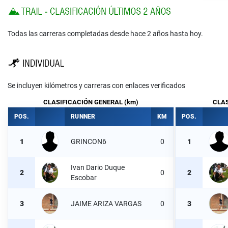
Todas las carreras completadas desde hace 2 años hasta hoy.
Se incluyen kilómetros y carreras con enlaces verificados
CLASIFICACIÓN GENERAL (km)
CLAS
POS.
RUNNER
KM
POS.
1
GRINCON6
0
1
Ivan Dario Duque
2
0
2
Escobar
3
JAIME ARIZA VARGAS
0
3