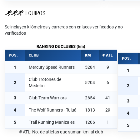
Se incluyen kilómetros y carreras con enlaces verificados y no
verificados
RANKING DE CLUBES (km)
POS.
CLUB
KM
# ATL
POS.
1
Mercury Speed Runners
5284
9
1
Club Trotones de
2
5204
6
Medellín
2
3
Club Team Warriors
2654
41
3
4
The Wolf Runners - Tuluá
1813
29
4
5
Trail Running Manizales
1206
1
5
# ATL: No. de atletas que suman km. al club