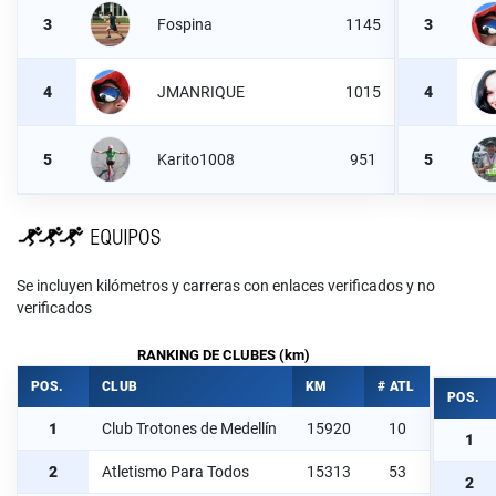
3
Fospina
1145
3
4
JMANRIQUE
1015
4
5
Karito1008
951
5
Se incluyen kilómetros y carreras con enlaces verificados y no
verificados
RANKING DE CLUBES (km)
POS.
CLUB
KM
# ATL
POS.
1
Club Trotones de Medellín
15920
10
1
2
Atletismo Para Todos
15313
53
2