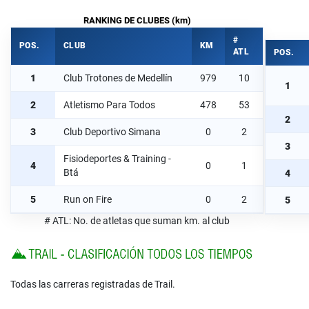
RANKING DE CLUBES (km)
#
POS.
CLUB
KM
ATL
POS.
1
Club Trotones de Medellín
979
10
1
2
Atletismo Para Todos
478
53
2
3
Club Deportivo Simana
0
2
3
Fisiodeportes & Training -
4
0
1
Btá
4
5
Run on Fire
0
2
5
# ATL: No. de atletas que suman km. al club
Todas las carreras registradas de Trail.