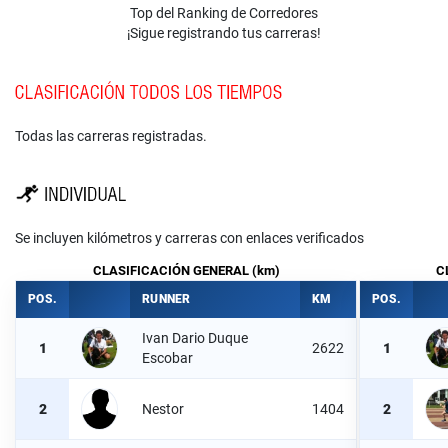
Top del Ranking de Corredores
¡Sigue registrando tus carreras!
Todas las carreras registradas.
Se incluyen kilómetros y carreras con enlaces verificados
CLASIFICACIÓN GENERAL (km)
C
POS.
RUNNER
KM
POS.
Ivan Dario Duque
1
2622
1
Escobar
2
Nestor
1404
2