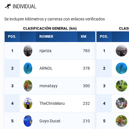
Se incluyen kilómetros y carreras con enlaces verificados
CLASIFICACIÓN GENERAL (km)
CLASI
POS.
RUNNER
KM
POS.
1
njariza
783
1
2
ARNOL
378
2
3
monatayy
300
3
4
TheChrisMaru
232
4
5
Goyo Ducat
210
5