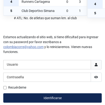
4
Runners Cartagena
0
3
4
5
Club Deportivo Simana
0
1
5
# ATL: No. de atletas que suman km. al club
Estamos actualizando el sitio web, si tiene dificultad para ingresar
con su password por favor escribanos a
colombiacorre@yahoo.com
y lo reiniciaremos. Vienen nuevas
funciones.
Usuario
Contraseña
Mostr
Recuérdeme
Identificarse