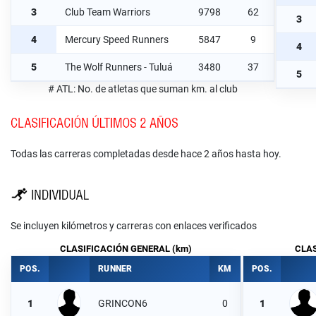
3
Club Team Warriors
9798
62
3
4
Mercury Speed Runners
5847
9
4
5
The Wolf Runners - Tuluá
3480
37
5
# ATL: No. de atletas que suman km. al club
Todas las carreras completadas desde hace 2 años hasta hoy.
Se incluyen kilómetros y carreras con enlaces verificados
CLASIFICACIÓN GENERAL (km)
CLAS
POS.
RUNNER
KM
POS.
1
GRINCON6
0
1