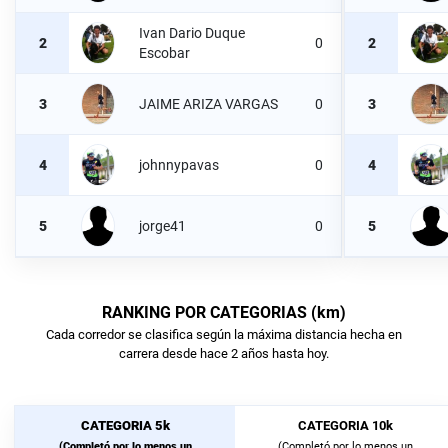
Ivan Dario Duque
2
0
2
Escobar
3
JAIME ARIZA VARGAS
0
3
4
johnnypavas
0
4
5
jorge41
0
5
RANKING POR CATEGORIAS (km)
Cada corredor se clasifica según la máxima distancia hecha en
carrera desde hace 2 años hasta hoy.
CATEGORIA 5k
CATEGORIA 10k
(Completó por lo menos un
(Completó por lo menos un